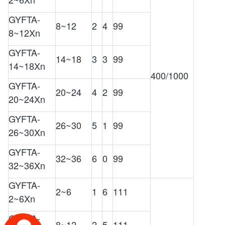
GYFTA-
8~12
2
4
99
8~12Xn
GYFTA-
14~18
3
3
99
14~18Xn
400/1000
GYFTA-
20~24
4
2
99
20~24Xn
GYFTA-
26~30
5
1
99
26~30Xn
GYFTA-
32~36
6
0
99
32~36Xn
GYFTA-
2~6
1
6
111
2~6Xn
GYFTA-
8~12
2
5
111