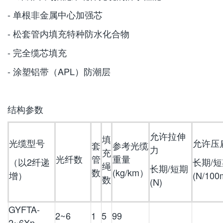
- 单根非金属中心加强芯
- 松套管内填充特种防水化合物
- 完全缆芯填充
- 涂塑铝带（APL）防潮层
结构参数
允许拉伸
填
光缆型号
允许压
套
参考光缆
力
充
光纤数
管
重量
（以2纤递
长期/
绳
长期/短期
数
(kg/km）
增）
(N/100
数
(N)
GYFTA-
2~6
1
5
99
2~6Xn