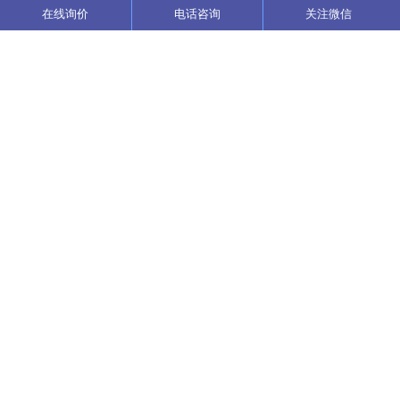
在线询价
电话咨询
关注微信
联系我们
24小时咨询热线：
17684568111
地址：山东省济宁市汶上县康驿镇工业园区
邮箱：852412111@qq.com
2018-2024 WWW.OPGW.COM 鹰联光电 版权所有 备案号:
鲁ICP
备18051264号-2