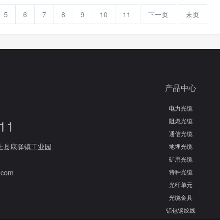
5
6
7
8
9
10
11
下一页
末页
产品中心
电力光缆
11
阻燃光缆
通信光缆
上县康驿镇工业园
地埋光缆
矿用光缆
com
特种光缆
光纤单元
光缆金具
铝包钢绞线