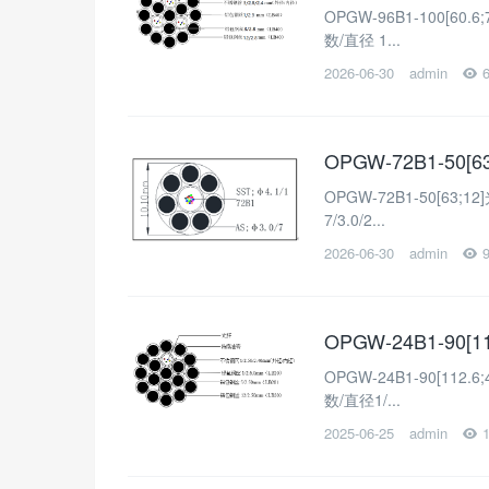
OPGW-96B1-100[60
数/直径 1...
2026-06-30
admin
OPGW-72B1-50
OPGW-72B1-50[63
7/3.0/2...
2026-06-30
admin
OPGW-24B1-90[
OPGW-24B1-90[112
数/直径1/...
2025-06-25
admin