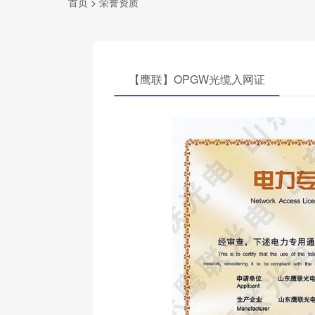
首页
>
荣誉资质
【鹰联】OPGW光缆入网证