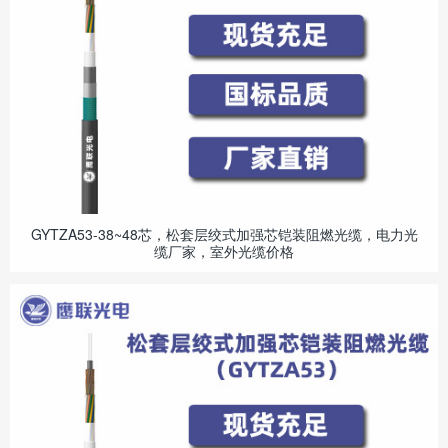
GYTZA53-38~48芯，松套层绞式加强芯铠装阻燃光缆，电力光
缆厂家，室外光缆价格